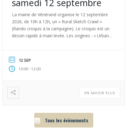
samedi 12 septembre
La mairie de Vénérand organise le 12 septembre
2026, de 10h à 12h, un « Rural Sketch Crawl »
(Rando croquis à la campagne). Le croquis est un
dessin rapide à main levée. Les origines : « Urban
Sketchers » est une communauté mondiale de
dessinateurs amateurs et professionnels qui
croquent sur le vif en observant en direct la […]
12 SEP
-
10:00
12:00
EN SAVOIR PLUS
Tous les évènements