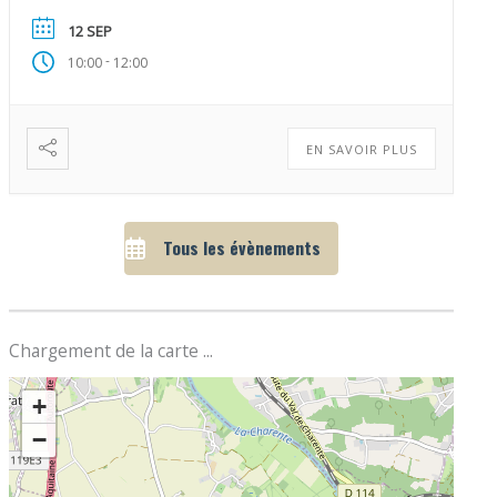
croquent sur le vif en observant en direct la […]
12 SEP
-
10:00
12:00
EN SAVOIR PLUS
Tous les évènements
Chargement de la carte ...
+
−