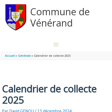
Aller au contenu
Aller au pied de page
Commune de
Vénérand
MENU
PRINCIPAL
Accueil
Générale
Calendrier de collecte 2025
Calendrier de collecte
2025
Par
David GENOU
/
13 décembre 2024