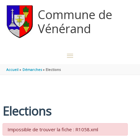
Aller au contenu
Aller au pied de page
Commune de
Vénérand
MENU
PRINCIPAL
Accueil
Démarches
Elections
Elections
Impossible de trouver la fiche : R1058.xml