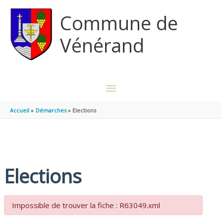
Aller au contenu
Aller au pied de page
Commune de
Vénérand
MENU
PRINCIPAL
Accueil
Démarches
Elections
Elections
Impossible de trouver la fiche : R63049.xml