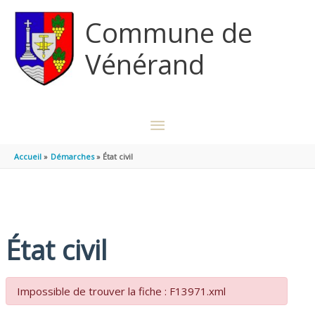
Aller au contenu
Aller au pied de page
Commune de
Vénérand
MENU
PRINCIPAL
Accueil
Démarches
État civil
État civil
Impossible de trouver la fiche : F13971.xml