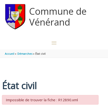
Aller au contenu
Aller au pied de page
Commune de
Vénérand
MENU
PRINCIPAL
Accueil
Démarches
État civil
État civil
Impossible de trouver la fiche : R12890.xml