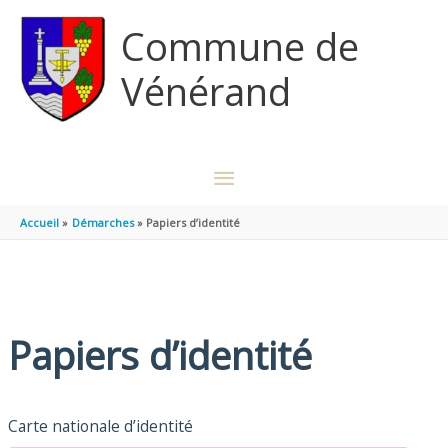
Aller au contenu
Aller au pied de page
Commune de
Vénérand
MENU
PRINCIPAL
Accueil
Démarches
Papiers d’identité
Papiers d’identité
Carte nationale d’identité