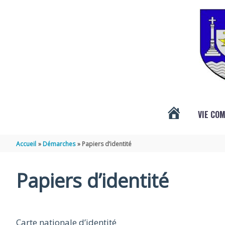
Aller au contenu
Aller au pied de page
VIE CO
ACTUALITÉS
Accueil
Démarches
Papiers d’identité
DE
Papiers d’identité
VÉNÉRAND
Carte nationale d’identité