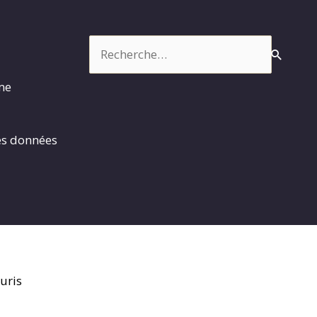
Rechercher :
rme
es données
uris