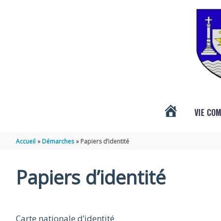
Aller au contenu
Aller au pied de page
VIE CO
ACTUALITÉS
Accueil
Démarches
Papiers d’identité
DE
Papiers d’identité
VÉNÉRAND
Carte nationale d’identité