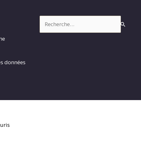
Rechercher :
rme
es données
uris