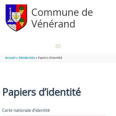
Aller au contenu
Aller au pied de page
Commune de
Vénérand
MENU
PRINCIPAL
Accueil
Démarches
Papiers d’identité
Papiers d’identité
Carte nationale d’identité