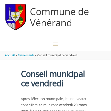
Aller au contenu
Aller au pied de page
Commune de
Vénérand
MENU
PRINCIPAL
Accueil
Évenements
Conseil municipal ce vendredi
Conseil municipal
ce vendredi
Après l’élection municipale, les nouveaux
conseillers se réuniront
vendredi 20 mars