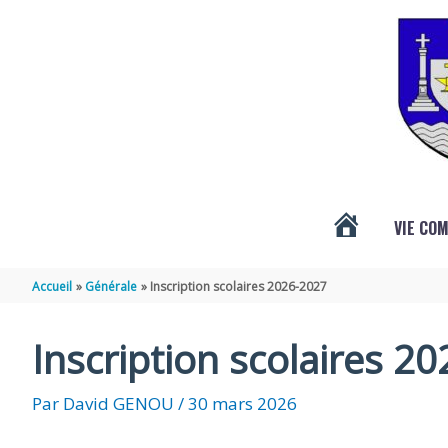
Aller au contenu
Aller au pied de page
VIE CO
ACTUALITÉS
Accueil
Générale
Inscription scolaires 2026-2027
DE
Inscription scolaires 2
VÉNÉRAND
Par
David GENOU
/
30 mars 2026