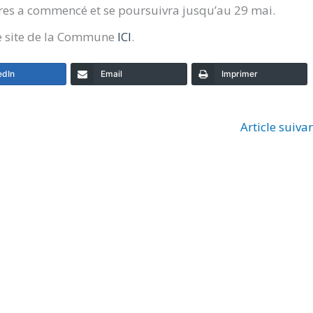
res a commencé et se poursuivra jusqu’au 29 mai.
le site de la Commune
ICI
.
edIn
Email
Imprimer
Article suiva