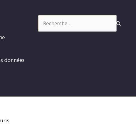
Rechercher :
rme
es données
uris