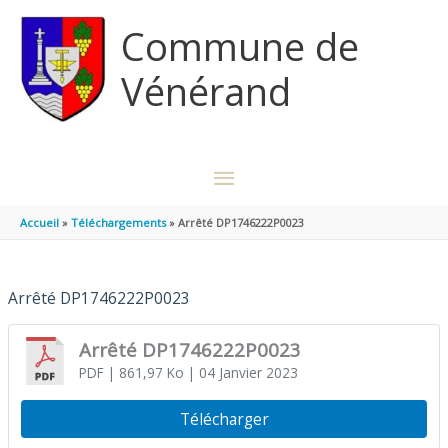
Aller au contenu
Aller au pied de page
Commune de
Vénérand
MENU
PRINCIPAL
Accueil
Téléchargements
Arrêté DP1746222P0023
Arrêté DP1746222P0023
Arrêté DP1746222P0023
PDF
| 861,97 Ko
| 04 Janvier 2023
Télécharger