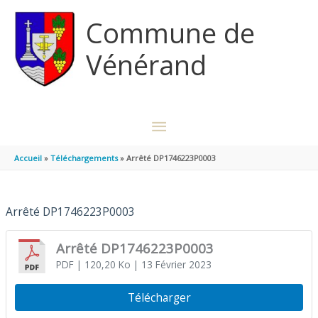
Aller au contenu
Aller au pied de page
Commune de
Vénérand
MENU
PRINCIPAL
Accueil
Téléchargements
Arrêté DP1746223P0003
Arrêté DP1746223P0003
Arrêté DP1746223P0003
PDF
| 120,20 Ko
| 13 Février 2023
Télécharger