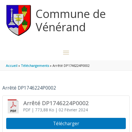
Aller au contenu
Aller au pied de page
Commune de
Vénérand
MENU
PRINCIPAL
Accueil
Téléchargements
Arrêté DP1746224P0002
Arrêté DP1746224P0002
Arrêté DP1746224P0002
PDF
| 773,88 Ko
| 02 Février 2024
Télécharger