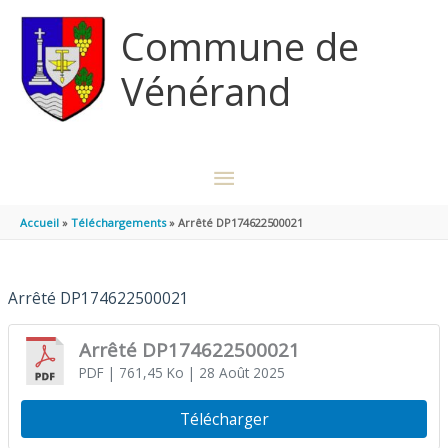
Aller au contenu
Aller au pied de page
Commune de
Vénérand
MENU
PRINCIPAL
Accueil
Téléchargements
Arrêté DP174622500021
Arrêté DP174622500021
Arrêté DP174622500021
PDF
| 761,45 Ko
| 28 Août 2025
Télécharger