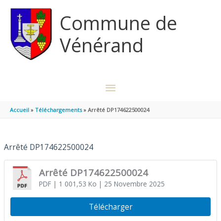
Aller au contenu
Aller au pied de page
Commune de
Vénérand
MENU
PRINCIPAL
Accueil
Téléchargements
Arrêté DP174622500024
Arrêté DP174622500024
Arrêté DP174622500024
PDF
| 1 001,53 Ko
| 25 Novembre 2025
Télécharger