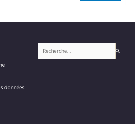
Rechercher :
rme
es données