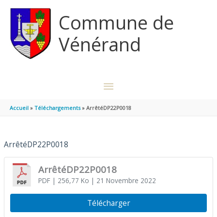
Aller au contenu
Aller au pied de page
Commune de
Vénérand
MENU
PRINCIPAL
Accueil
Téléchargements
ArrêtéDP22P0018
ArrêtéDP22P0018
ArrêtéDP22P0018
PDF
| 256,77 Ko
| 21 Novembre 2022
Télécharger