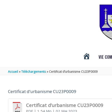
Aller au contenu
Aller au pied de page
VIE CO
ACTUALITÉS
Accueil
Téléchargements
Certificat d’urbanisme CU23P0009
DE
Certificat d’urbanisme CU23P0009
VÉNÉRAND
Certificat d’urbanisme CU23P0009
PDF
| 1,54 Mo
| 02 Mai 2023