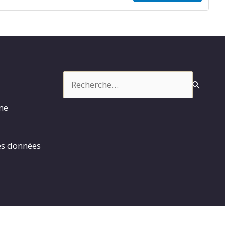
Rechercher :
rme
es données