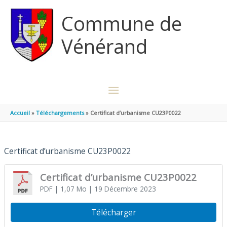
Aller au contenu
Aller au pied de page
Commune de
Vénérand
MENU
PRINCIPAL
Accueil
Téléchargements
Certificat d’urbanisme CU23P0022
Certificat d’urbanisme CU23P0022
Certificat d’urbanisme CU23P0022
PDF
| 1,07 Mo
| 19 Décembre 2023
Télécharger