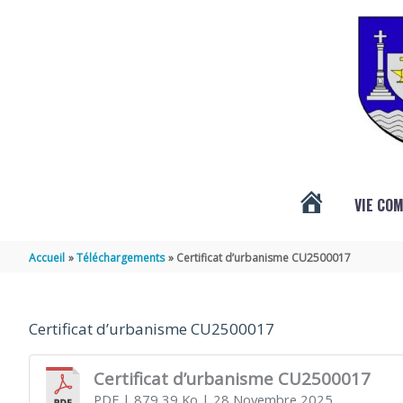
Aller au contenu
Aller au pied de page
VIE CO
ACTUALITÉS
Accueil
Téléchargements
Certificat d’urbanisme CU2500017
DE
Certificat d’urbanisme CU2500017
VÉNÉRAND
Certificat d’urbanisme CU2500017
PDF
| 879,39 Ko
| 28 Novembre 2025