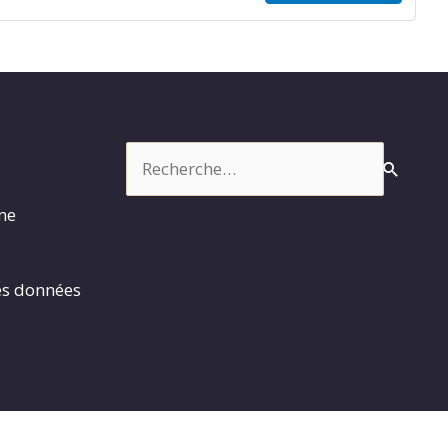
Rechercher :
rme
es données