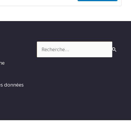
Rechercher :
rme
es données