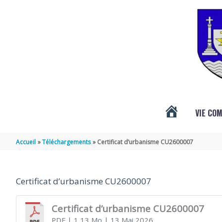
Aller au contenu
Aller au pied de page
VIE CO
ACTUALITÉS
Accueil
Téléchargements
Certificat d’urbanisme CU2600007
DE
Certificat d’urbanisme CU2600007
VÉNÉRAND
Certificat d’urbanisme CU2600007
PDF
| 1,13 Mo
| 13 Mai 2026