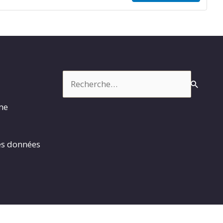
Rechercher :
rme
es données