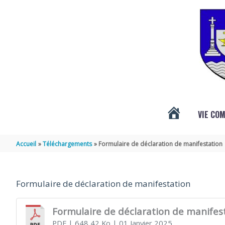
Aller au contenu
Aller au pied de page
VIE CO
ACTUALITÉS
Accueil
Téléchargements
Formulaire de déclaration de manifestation
DE
Formulaire de déclaration de manifestation
VÉNÉRAND
Formulaire de déclaration de manifes
PDF
| 648,42 Ko
| 01 Janvier 2025