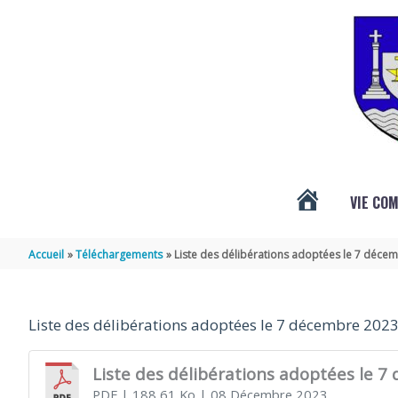
Aller au contenu
Aller au pied de page
VIE CO
ACTUALITÉS
Accueil
Téléchargements
Liste des délibérations adoptées le 7 déce
DE
Liste des délibérations adoptées le 7 décembre 202
VÉNÉRAND
Liste des délibérations adoptées le 
PDF
| 188,61 Ko
| 08 Décembre 2023