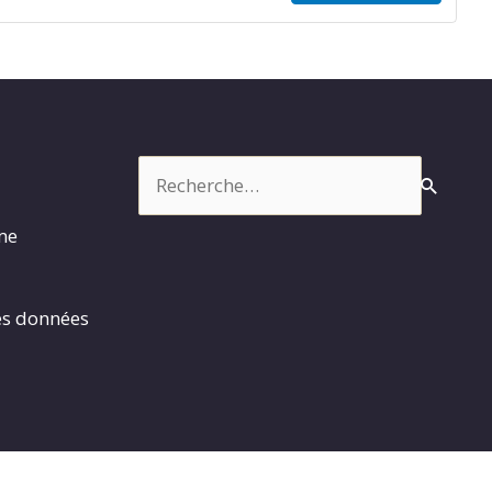
Rechercher :
rme
es données