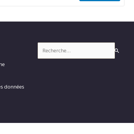
Rechercher :
rme
es données