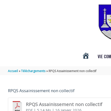
Aller au contenu
Aller au pied de page
VIE CO
ACTUALITÉS
Accueil
Téléchargements
RPQS Assainissement non collectif
DE
RPQS Assainissement non collectif
VÉNÉRAND
RPQS Assainissement non collectif
PDF
| 5,14 Mo
| 16 Janvier 2026