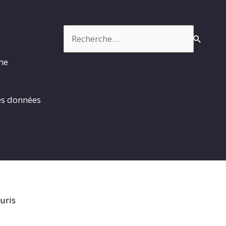
Rechercher :
rme
es données
uris