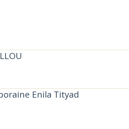
ILLOU
poraine Enila Tityad