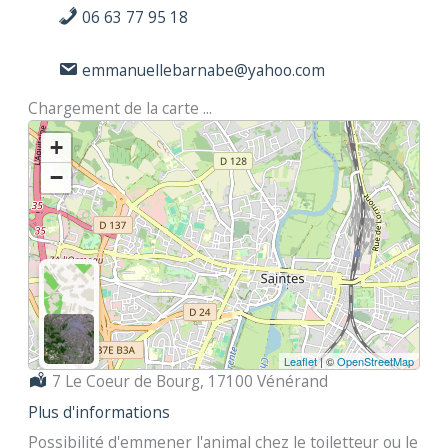
06 63 77 95 18
emmanuellebarnabe@yahoo.com
Chargement de la carte ...
+
−
Leaflet
| ©
OpenStreetMap
Localisation :
7 Le Coeur de Bourg, 17100 Vénérand
Plus d'informations
Possibilité d'emmener l'animal chez le toiletteur ou le