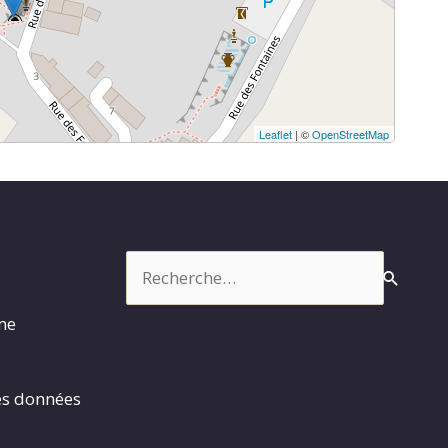
Leaflet
| ©
OpenStreetMap
Rechercher :
rme
es données