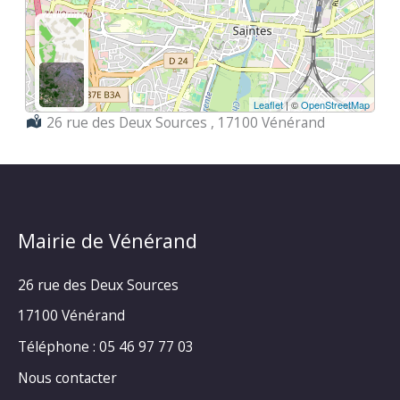
Leaflet
| ©
OpenStreetMap
Localisation :
26 rue des Deux Sources , 17100 Vénérand
Mairie de Vénérand
26 rue des Deux Sources
17100 Vénérand
Téléphone : 05 46 97 77 03
Nous contacter