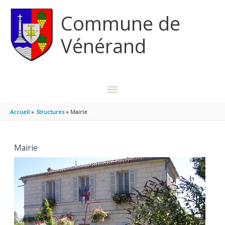
Aller au contenu
Aller au pied de page
Commune de
Vénérand
MENU
PRINCIPAL
Accueil
Structures
Mairie
Mairie