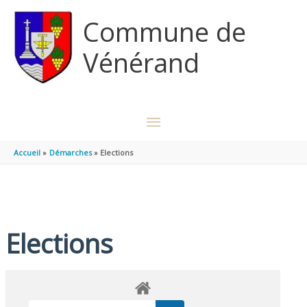
Aller au contenu
Aller au pied de page
Commune de
Vénérand
MENU
PRINCIPAL
Accueil
Démarches
Elections
Elections