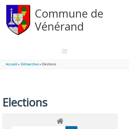
Aller au contenu
Aller au pied de page
Commune de
Vénérand
MENU
PRINCIPAL
Accueil
Démarches
Elections
Elections