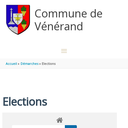
Aller au contenu
Aller au pied de page
Commune de
Vénérand
MENU
PRINCIPAL
Accueil
Démarches
Elections
Elections