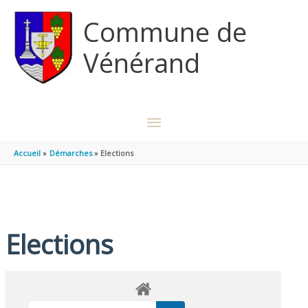
Aller au contenu
Aller au pied de page
Commune de
Vénérand
MENU
PRINCIPAL
Accueil
Démarches
Elections
Elections