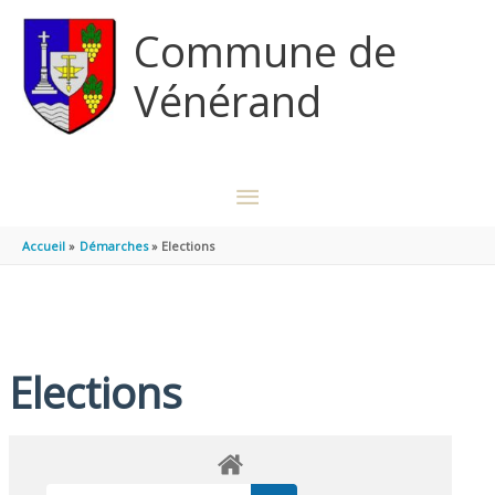
Aller au contenu
Aller au pied de page
Commune de
Vénérand
MENU
PRINCIPAL
Accueil
Démarches
Elections
Elections