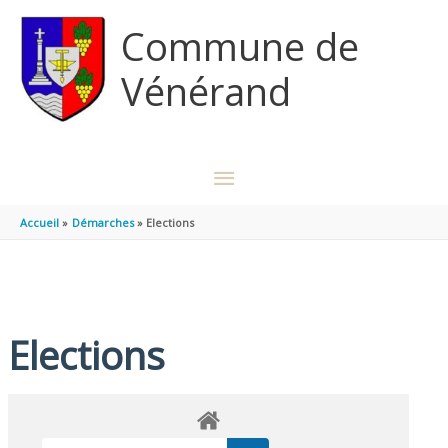
Aller au contenu
Aller au pied de page
Commune de
Vénérand
MENU
PRINCIPAL
Accueil
Démarches
Elections
Elections