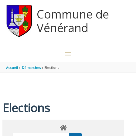
Aller au contenu
Aller au pied de page
Commune de
Vénérand
MENU
PRINCIPAL
Accueil
Démarches
Elections
Elections