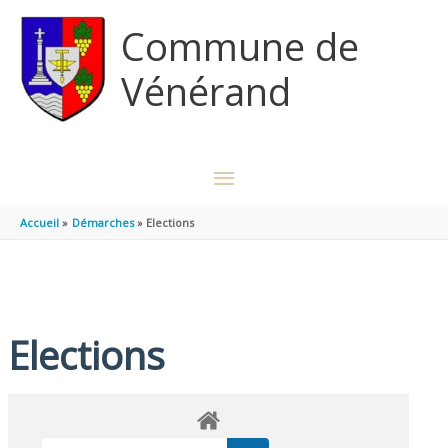
Aller au contenu
Aller au pied de page
Commune de
Vénérand
MENU
PRINCIPAL
Accueil
Démarches
Elections
Elections