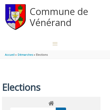
Aller au contenu
Aller au pied de page
Commune de
Vénérand
MENU
PRINCIPAL
Accueil
Démarches
Elections
Elections