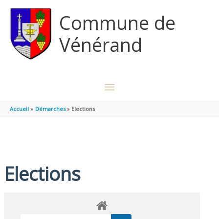
Aller au contenu
Aller au pied de page
Commune de
Vénérand
MENU
PRINCIPAL
Accueil
Démarches
Elections
Elections