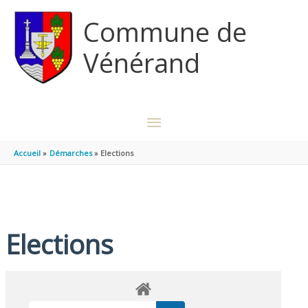
Aller au contenu
Aller au pied de page
Commune de
Vénérand
MENU
PRINCIPAL
Accueil
Démarches
Elections
Elections