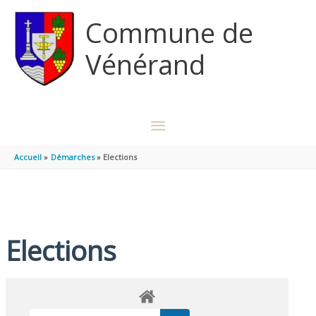
Aller au contenu
Aller au pied de page
Commune de
Vénérand
MENU
PRINCIPAL
Accueil
Démarches
Elections
Elections