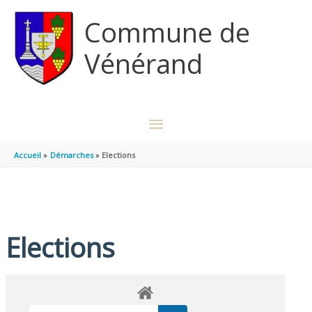
Aller au contenu
Aller au pied de page
Commune de
Vénérand
MENU
PRINCIPAL
Accueil
Démarches
Elections
Elections