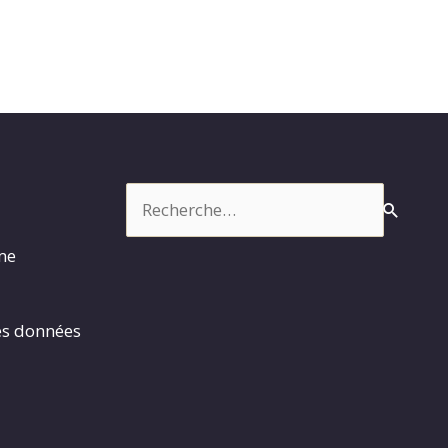
Rechercher :
rme
es données