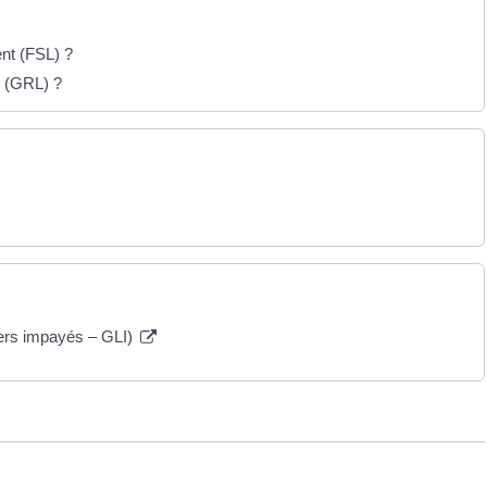
ent (FSL) ?
s (GRL) ?
yers impayés – GLI)