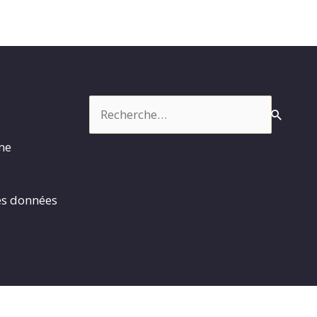
Rechercher :
rme
es données