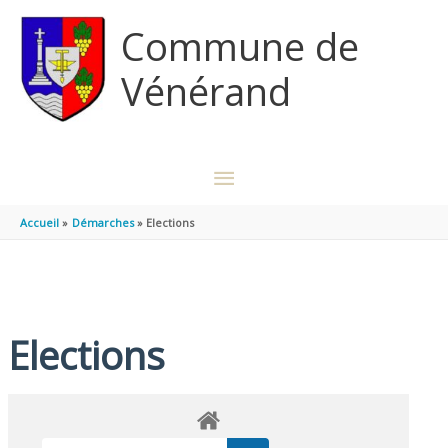
Aller au contenu
Aller au pied de page
Commune de
Vénérand
MENU
PRINCIPAL
Accueil
Démarches
Elections
Elections