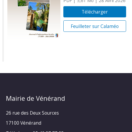
PDF
| 5,61 Mo
| 28 Avril 2026
Télécharger
Feuilleter sur Calaméo
Mairie de Vénérand
26 rue des Deux Sources
17100 Vénérand