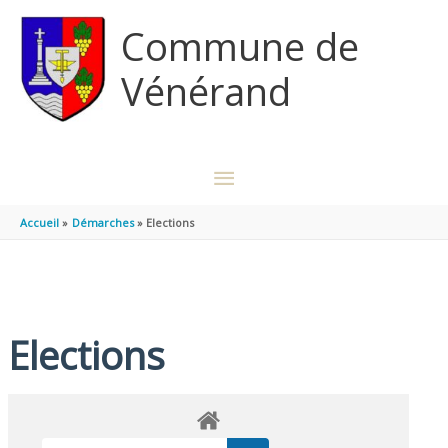
Aller au contenu
Aller au pied de page
Commune de
Vénérand
MENU
PRINCIPAL
Accueil
Démarches
Elections
Elections