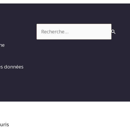
Rechercher :
rme
es données
uris