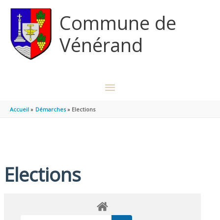
Aller au contenu
Aller au pied de page
Commune de
Vénérand
MENU
PRINCIPAL
Accueil
Démarches
Elections
Elections